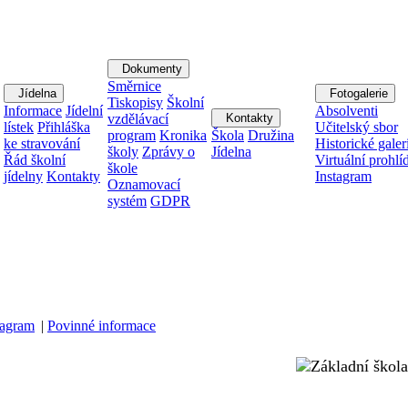
Dokumenty
Směrnice
Jídelna
Fotogalerie
Tiskopisy
Školní
Informace
Jídelní
Absolventi
vzdělávací
Kontakty
lístek
Přihláška
Učitelský sbor
program
Kronika
Škola
Družina
ke stravování
Historické galer
školy
Zprávy o
Jídelna
Řád školní
Virtuální prohlí
škole
jídelny
Kontakty
Instagram
Oznamovací
systém
GDPR
tagram
|
Povinné informace