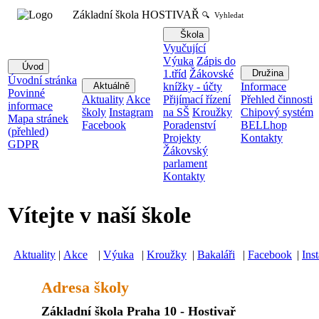
Základní škola HOSTIVAŘ
🔍 Vyhledat
Škola
Vyučující
Výuka
Zápis do
Úvod
1.tříd
Žákovské
Družina
Úvodní stránka
Aktuálně
knížky - účty
Informace
Povinné
Aktuality
Akce
Přijímací řízení
Přehled činnosti
informace
školy
Instagram
na SŠ
Kroužky
Chipový systém
Mapa stránek
Facebook
Poradenství
BELLhop
(přehled)
Projekty
Kontakty
GDPR
Žákovský
parlament
Kontakty
Vítejte v naší škole
Aktuality
|
Akce
|
Výuka
|
Kroužky
|
Bakaláři
|
Facebook
|
Ins
Adresa školy
Základní škola Praha 10 - Hostivař