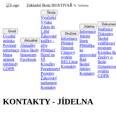
Základní škola HOSTIVAŘ
🔍 Vyhledat
Škola
Vyučující
Výuka
Dokumen
Zápis do
Jídelna
Směrnice
Úvod
1.tříd
Informace
Družina
Tiskopisy
Úvodní
Žákovské
Jídelní
Informace
Školní
stránka
Aktuálně
knížky -
lístek
Přehled
vzdělávací
Povinné
Aktuality
účty
Přihláška
činnosti
program
informace
Akce školy
Přijímací
ke
Chipový
Kronika šk
Mapa
Instagram
řízení na
stravování
systém
Zprávy o
stránek
Facebook
SŠ
Řád
BELLhop
škole
(přehled)
Kroužky
školní
Kontakty
Oznamova
GDPR
Poradenství
jídelny
systém
Projekty
Kontakty
GDPR
Žákovský
parlament
Kontakty
KONTAKTY - JÍDELNA