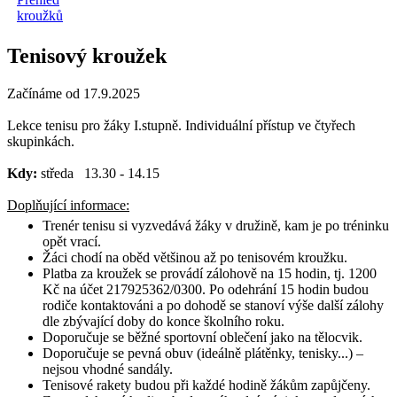
kroužků
Tenisový kroužek
Začínáme od 17.9.2025
Lekce tenisu pro žáky I.stupně. Individuální přístup ve čtyřech
skupinkách.
Kdy:
středa 13.30 - 14.15
Doplňující informace:
Trenér tenisu si vyzvedává žáky v družině, kam je po tréninku
opět vrací.
Žáci chodí na oběd většinou až po tenisovém kroužku.
Platba za kroužek se provádí zálohově na 15 hodin, tj. 1200
Kč na účet 217925362/0300. Po odehrání 15 hodin budou
rodiče kontaktováni a po dohodě se stanoví výše další zálohy
dle zbývající doby do konce školního roku.
Doporučuje se běžné sportovní oblečení jako na tělocvik.
Doporučuje se pevná obuv (ideálně plátěnky, tenisky...) –
nejsou vhodné sandály.
Tenisové rakety budou při každé hodině žákům zapůjčeny.