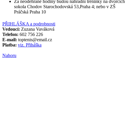
Za neodehrané hodiny budou náhradní tréninky na dvorcích
sokola Chodov Starochodovská 53,Praha 4; nebo v ZŠ
Práčská Praha 10
PŘIHLÁŠKA a podrobnosti
Vedoucí:
Zuzana Vaváková
Telefon:
602 756 226
E-mail:
toptenis@email.cz
Platba:
viz. Přiháška
Nahoru