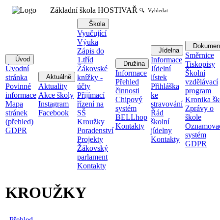
Základní škola HOSTIVAŘ
🔍 Vyhledat
Škola
Vyučující
Výuka
Dokumen
Zápis do
Jídelna
Směrnice
Úvod
1.tříd
Informace
Družina
Tiskopisy
Úvodní
Žákovské
Jídelní
Informace
Školní
stránka
Aktuálně
knížky -
lístek
Přehled
vzdělávací
Povinné
Aktuality
účty
Přihláška
činnosti
program
informace
Akce školy
Přijímací
ke
Chipový
Kronika šk
Mapa
Instagram
řízení na
stravování
systém
Zprávy o
stránek
Facebook
SŠ
Řád
BELLhop
škole
(přehled)
Kroužky
školní
Kontakty
Oznamova
GDPR
Poradenství
jídelny
systém
Projekty
Kontakty
GDPR
Žákovský
parlament
Kontakty
KROUŽKY
Přehled